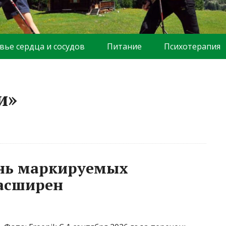
вье сердца и сосудов
Питание
Психотерапия
и»
ень маркируемых
расширен