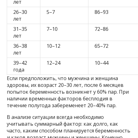
лет
26–30
5–7
86–93
лет
31–35
7–10
72–86
лет
36–38
10–12
65–72
лет
39–42
12–24
10–44
года
Если предположить, что мужчина и женщина
здоровы, их возраст 20–30 лет, после 6 месяцев
попыток беременность возникнет у 60% пар. При
наличии временных факторов бесплодия в
течение полугода забеременеет 20–40% пар.
В анализе ситуации всегда необходимо
учитывать суммарный фактор: как долго, как
часто, каким способом планируется беременность
и каков возраст мужчины и женщины. Конечно,