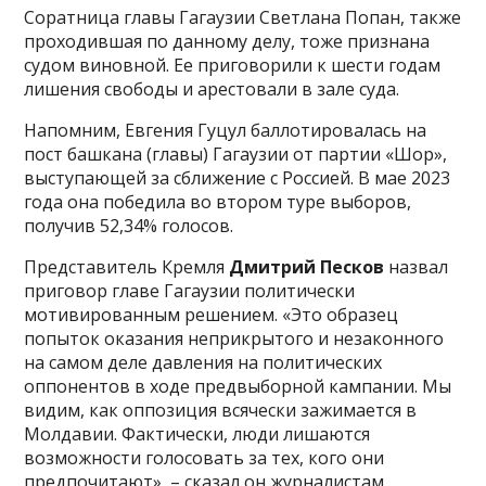
Соратница главы Гагаузии Светлана Попан, также
проходившая по данному делу, тоже признана
судом виновной. Ее приговорили к шести годам
лишения свободы и арестовали в зале суда.
Напомним, Евгения Гуцул баллотировалась на
пост башкана (главы) Гагаузии от партии «Шор»,
выступающей за сближение с Россией. В мае 2023
года она победила во втором туре выборов,
получив 52,34% голосов.
Представитель Кремля
Дмитрий Песков
назвал
приговор главе Гагаузии политически
мотивированным решением. «Это образец
попыток оказания неприкрытого и незаконного
на самом деле давления на политических
оппонентов в ходе предвыборной кампании. Мы
видим, как оппозиция всячески зажимается в
Молдавии. Фактически, люди лишаются
возможности голосовать за тех, кого они
предпочитают», – сказал он журналистам,