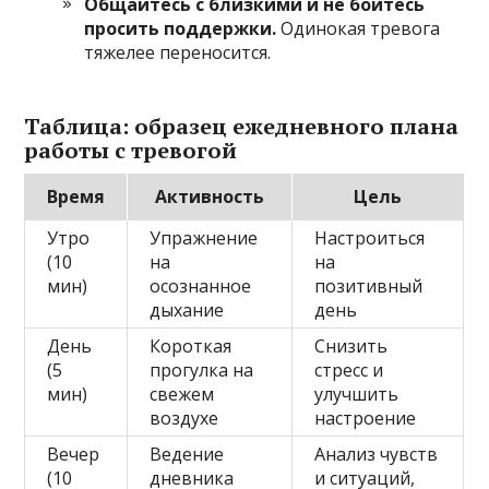
Общайтесь с близкими и не бойтесь
просить поддержки.
Одинокая тревога
тяжелее переносится.
Таблица: образец ежедневного плана
работы с тревогой
Время
Активность
Цель
Утро
Упражнение
Настроиться
(10
на
на
мин)
осознанное
позитивный
дыхание
день
День
Короткая
Снизить
(5
прогулка на
стресс и
мин)
свежем
улучшить
воздухе
настроение
Вечер
Ведение
Анализ чувств
(10
дневника
и ситуаций,