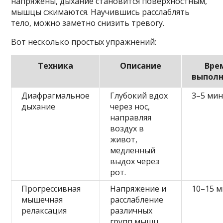
напряжены, дыхание становится поверхностным,
мышцы сжимаются. Научившись расслаблять
тело, можно заметно снизить тревогу.
Вот несколько простых упражнений:
Техника
Описание
Вре
выпол
Диафрагмальное
Глубокий вдох
3–5 мин
дыхание
через нос,
направляя
воздух в
живот,
медленный
выдох через
рот.
Прогрессивная
Напряжение и
10–15 м
мышечная
расслабление
релаксация
различных
групп мышц