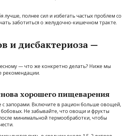
бя лучше, полнее сил и избегать частых проблем со
чать заботиться о желудочно-кишечном тракте.
ов и дисбактериоза —
есному — что же конкретно делать? Ниже мы
е рекомендации.
снова хорошего пищеварения
е с запорами. Включите в рацион больше овощей,
 бобовых. Не забывайте, что овощи и фрукты
 после минимальной термообработки, чтобы
чести.
мендуется пить в среднем около 1.5-2 литров