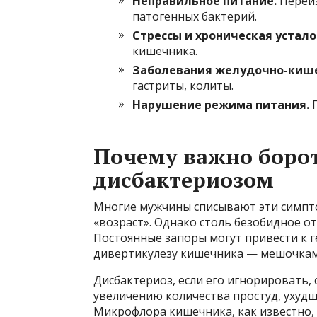
Неправильное питание.
Переиз
патогенных бактерий.
Стрессы и хроническая устало
кишечника.
Заболевания желудочно-кише
гастриты, колиты.
Нарушение режима питания.
П
Почему важно борот
дисбактериозом
Многие мужчины списывают эти симпто
«возраст». Однако столь безобидное о
Постоянные запоры могут привести к 
дивертикулезу кишечника — мешочкам в
Дисбактериоз, если его игнорировать,
увеличению количества простуд, ухуд
Микрофлора кишечника, как известно, в