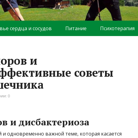
вье сердца и сосудов
Питание
Психотерапия
поров и
эффективные советы
шечника
ии: 0
ов и дисбактериоза
 и одновременно важной теме, которая касается