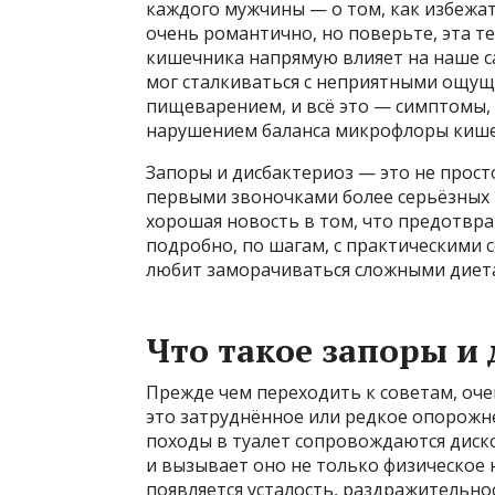
каждого мужчины — о том, как избежат
очень романтично, но поверьте, эта т
кишечника напрямую влияет на наше са
мог сталкиваться с неприятными ощущ
пищеварением, и всё это — симптомы, 
нарушением баланса микрофлоры кише
Запоры и дисбактериоз — это не прост
первыми звоночками более серьёзных
хорошая новость в том, что предотвра
подробно, по шагам, с практическими 
любит заморачиваться сложными диета
Что такое запоры и
Прежде чем переходить к советам, оче
это затруднённое или редкое опорожне
походы в туалет сопровождаются диско
и вызывает оно не только физическое 
появляется усталость, раздражительно