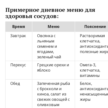
Примерное дневное меню для
здоровья сосудов:
Время
Меню
Пояснение
Завтрак
Овсянка с
Растворимая
льняным
клетчатка,
семенем и
антиоксидант
ягодами,
полезные жир
зеленый чай
Перекус
Грецкие орехи и
Омега-3,
яблоко
клетчатка,
витамины
Обед
Запеченная рыба
Белок,
с брокколи и
антиоксидант
киноа, салат из
ненасыщенны
свежих овощей с
жиры
оливковым