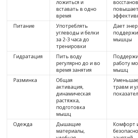
ложиться и
восстанов
вставать в одно
повышае
время
эффектив
Питание
Употреблять
Дает энер
углеводы и белки
поддержи
за 2-3 часа до
мышцы
тренировки
Гидратация
Пить воду
Поддержи
регулярно до и во
работу мо
время занятия
мышц
Разминка
Общая
Уменьшае
активация,
травм и у
динамическая
показате
растяжка,
подготовка
мышц
Одежда
Дышащие
Комфорт 
материалы,
безопасн
удобная,
занятий