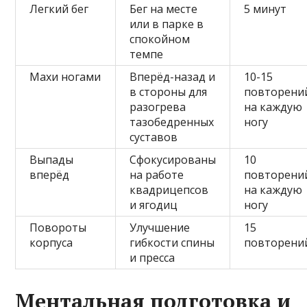
Легкий бег
Бег на месте
5 минут
или в парке в
спокойном
темпе
Махи ногами
Вперёд-назад и
10-15
в стороны для
повторени
разогрева
на каждую
тазобедренных
ногу
суставов
Выпады
Сфокусированы
10
вперёд
на работе
повторени
квадрицепсов
на каждую
и ягодиц
ногу
Повороты
Улучшение
15
корпуса
гибкости спины
повторени
и пресса
Ментальная подготовка и