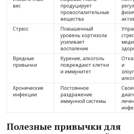
вес
продуцирует
регу
провоспалительные
физи
вещества
акти
Стресс
Повышенный
Упра
уровень кортизола
стре
усиливает
меди
воспаление
здор
Вредные
Курение, алкоголь
Отка
привычки
повреждают клетки
и
и иммунитет
злоу
алко
Хронические
Постоянное
Свое
инфекции
раздражение
диаг
иммунной системы
лече
инфе
Полезные привычки для