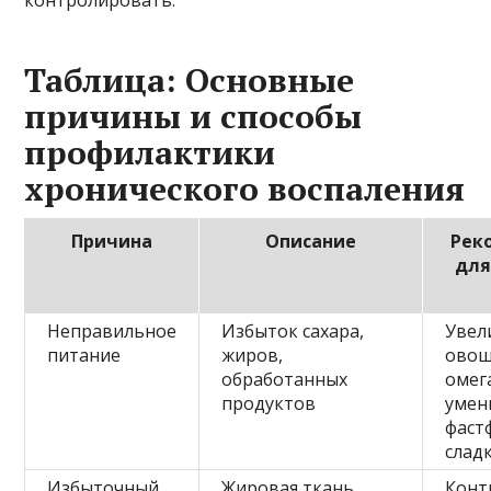
Таблица: Основные
причины и способы
профилактики
хронического воспаления
Причина
Описание
Рек
для
Неправильное
Избыток сахара,
Увел
питание
жиров,
овощ
обработанных
омега
продуктов
умен
фаст
слад
Избыточный
Жировая ткань
Конт