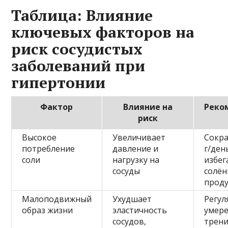
Таблица: Влияние
ключевых факторов на
риск сосудистых
заболеваний при
гипертонии
Фактор
Влияние на
Реко
риск
Высокое
Увеличивает
Сокра
потребление
давление и
г/ден
соли
нагрузку на
избег
сосуды
солён
прод
Малоподвижный
Ухудшает
Регул
образ жизни
эластичность
умер
сосудов,
трен