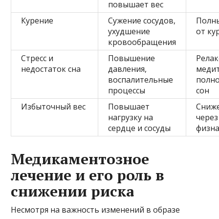
повышает вес
Курение
Сужение сосудов,
Полн
ухудшение
от ку
кровообращения
Стресс и
Повышение
Релак
недостаток сна
давления,
медит
воспалительные
полн
процессы
сон
Избыточный вес
Повышает
Сниже
нагрузку на
через
сердце и сосуды
физна
Медикаментозное
лечение и его роль в
снижении риска
Несмотря на важность изменений в образе