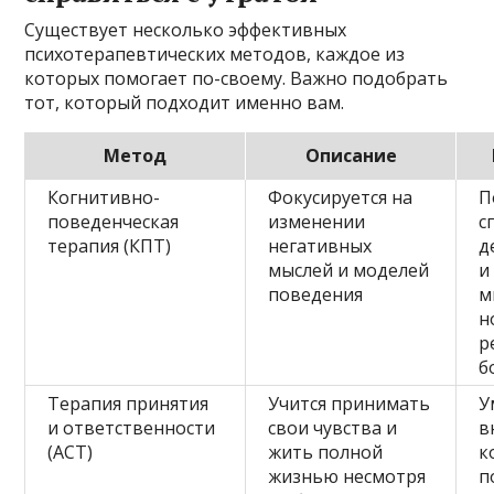
Существует несколько эффективных
психотерапевтических методов, каждое из
которых помогает по-своему. Важно подобрать
тот, который подходит именно вам.
Метод
Описание
Когнитивно-
Фокусируется на
П
поведенческая
изменении
с
терапия (КПТ)
негативных
д
мыслей и моделей
и
поведения
м
н
р
б
Терапия принятия
Учится принимать
У
и ответственности
свои чувства и
в
(ACT)
жить полной
к
жизнью несмотря
п