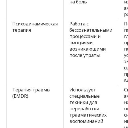
на боль
и
э
р
Психодинамическая
Работа с
П
терапия
бессознательными
п
процессами и
г
эмоциями,
п
возникающими
п
после утраты
у
э
с
п
в
Терапия травмы
Использует
С
(EMDR)
специальные
э
техники для
н
переработки
п
травматических
с
воспоминаний
и
н