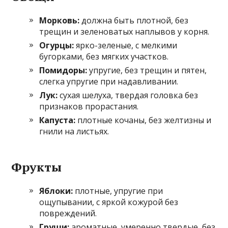
Морковь:
должна быть плотной, без
трещин и зеленоватых наплывов у корня.
Огурцы:
ярко-зеленые, с мелкими
бугорками, без мягких участков.
Помидоры:
упругие, без трещин и пятен,
слегка упругие при надавливании.
Лук:
сухая шелуха, твердая головка без
признаков прорастания.
Капуста:
плотные кочаны, без желтизны и
гнили на листьях.
Фрукты
Яблоки:
плотные, упругие при
ощупывании, с яркой кожурой без
повреждений.
Груши:
ароматные, умеренно твердые, без