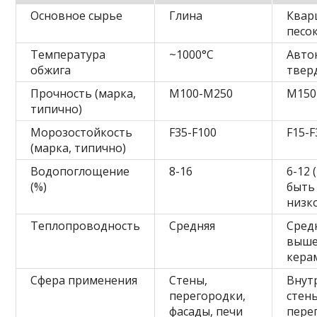
Основное сырье
Глина
Квар
песок
Температура
~1000°C
Авто
обжига
твер
Прочность (марка,
М100-М250
М150
типично)
Морозостойкость
F35-F100
F15-F
(марка, типично)
Водопоглощение
8-16
6-12 
(%)
быть
низк
Теплопроводность
Средняя
Средн
выш
кера
Сфера применения
Стены,
Внут
перегородки,
стены
фасады, печи
пере