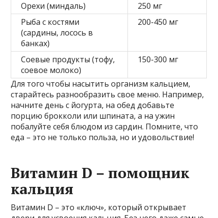
Орехи (миндаль)
250 мг
Рыба с костями
200-450 мг
(сардины, лосось в
банках)
Соевые продукты (тофу,
150-300 мг
соевое молоко)
Для того чтобы насытить организм кальцием,
старайтесь разнообразить свое меню. Например,
начните день с йогурта, на обед добавьте
порцию брокколи или шпината, а на ужин
побалуйте себя блюдом из сардин. Помните, что
еда – это не только польза, но и удовольствие!
Витамин D – помощник
кальция
Витамин D – это «ключ», который открывает
двери для усвоения кальция. Без него даже самые