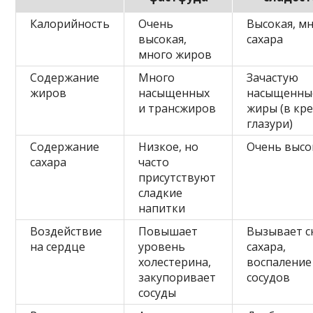
Калорийность
Очень
Высокая, м
высокая,
сахара
много жиров
Содержание
Много
Зачастую
жиров
насыщенных
насыщенны
и трансжиров
жиры (в кре
глазури)
Содержание
Низкое, но
Очень высо
сахара
часто
присутствуют
сладкие
напитки
Воздействие
Повышает
Вызывает с
на сердце
уровень
сахара,
холестерина,
воспаление
закупоривает
сосудов
сосуды