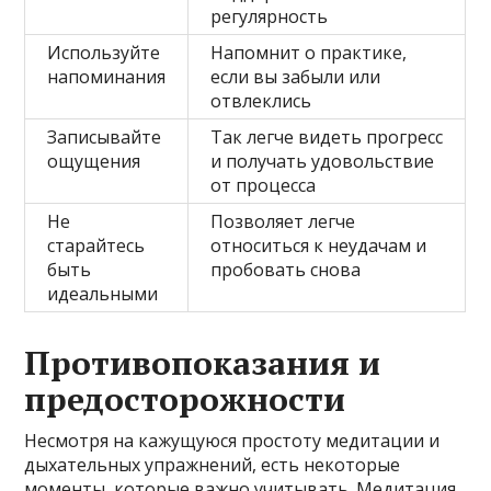
регулярность
Используйте
Напомнит о практике,
напоминания
если вы забыли или
отвлеклись
Записывайте
Так легче видеть прогресс
ощущения
и получать удовольствие
от процесса
Не
Позволяет легче
старайтесь
относиться к неудачам и
быть
пробовать снова
идеальными
Противопоказания и
предосторожности
Несмотря на кажущуюся простоту медитации и
дыхательных упражнений, есть некоторые
моменты, которые важно учитывать. Медитация