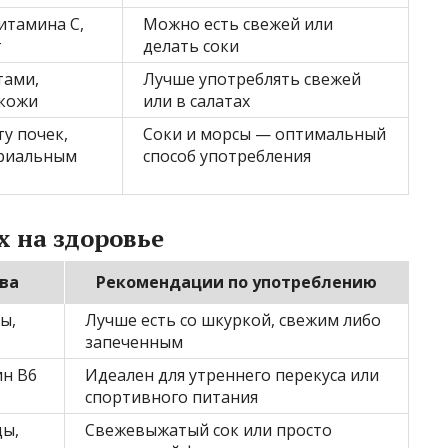
итамина C,
Можно есть свежей или
т
делать соки
тами,
Лучше употреблять свежей
 кожи
или в салатах
у почек,
Соки и морсы — оптимальный
ериальным
способ употребления
 на здоровье
ва
Рекомендации по употреблению
ы,
Лучше есть со шкуркой, свежим либо
запеченным
ин В6
Идеален для утреннего перекуса или
спортивного питания
ды,
Свежевыжатый сок или просто