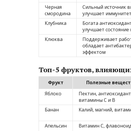
Черная
Сильный источник в
смородина
улучшает иммуните
Клубника
Богата антиоксидан
улучшает состояние
Клюква
Поддерживает работ
обладает антибакт
эффектом
Топ-5 фруктов, влияющих
Фрукт
Полезные вещест
Яблоко
Пектин, антиоксидант
витамины С и В
Банан
Калий, магний, витам
Апельсин
Витамин С, флавонои