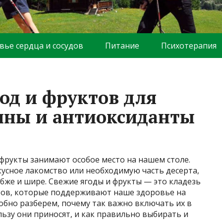
вье сердца и сосудов
Питание
Психотерапия
од и фруктов для
ины и антиоксиданты
фрукты занимают особое место на нашем столе.
усное лакомство или необходимую часть десерта,
убже и шире. Свежие ягоды и фрукты — это кладезь
тов, которые поддерживают наше здоровье на
робно разберем, почему так важно включать их в
ьзу они приносят, и как правильно выбирать и