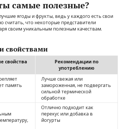
ты самые полезные?
учшие ягоды и фрукты, ведь у каждого есть свои
но считать, что некоторые представители
аря своим уникальным полезным качествам.
ми свойствами
е свойства
Рекомендации по
употреблению
репляет
Лучше свежая или
ет память
замороженная, не подвергать
сильной термической
обработке
Отлично подходит как
ьным
перекус или добавка в
температуру,
йогурты