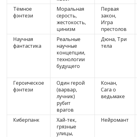
Тёмное
Моральная
Первая
фэнтези
серость,
закон,
жестокость,
Игра
цинизм
престолов
Научная
Реальные
Дюна, Три
фантастика
научные
тела
концепции,
технологии
будущего
Героическое
Один герой
Конан,
фэнтези
(варвар,
Сага о
лучник)
ведьмаке
рубит
врагов
Киберпанк
Хай-тек,
Нейромант
грязные
улицы,