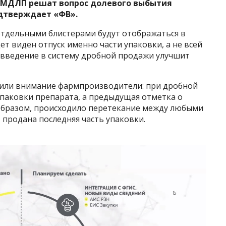
 МДЛП решат вопрос долевого выбытия
дтверждает
«ФВ».
отдельными блистерами будут отображаться в
ет виден отпуск именно части упаковки, а не всей
 введение в систему дробной продажи улучшит
тили внимание фармпроизводители: при дробной
упаковки препарата, а предыдущая отметка о
 образом, происходило перетекание между любыми
т продана последняя часть упаковки.