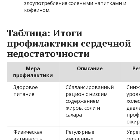
злоупотребления солеными напитками и
кофеином.
Таблица: Итоги
профилактики сердечной
недостаточности
Мера
Описание
Ре
профилактики
Здоровое
Сбалансированный
Сниж
питание
рацион с низким
уров
содержанием
холе
жиров, соли и
давл
сахара
проф
ожир
Физическая
Регулярные
Укре
активность
умеренные
серд