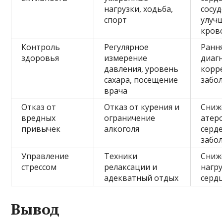
нагрузки, ходьба,
сосуд
спорт
улуч
кров
Контроль
Регулярное
Ранн
здоровья
измерение
диаг
давления, уровень
корр
сахара, посещение
забо
врача
Отказ от
Отказ от курения и
Сниж
вредных
ограничение
атер
привычек
алкоголя
серд
забо
Управление
Техники
Сниж
стрессом
релаксации и
нагр
адекватный отдых
серд
Вывод