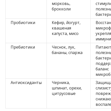
морковь,
стимул
брокколи
полезн
бактер
Пробиотики
Кефир, йогурт,
Восста
квашеная
микроф
капуста, мисо
укрепл
иммуни
Пребиотики
Чеснок, лук,
Питаю
бананы, спаржа
полезн
бактери
поддер
баланс
микроб
Антиоксиданты
Черника,
Защищ
шпинат, орехи,
слизист
цитрусовые
повреж
снижаю
воспал