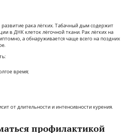
 развитие рака лёгких. Табачный дым содержит
и в ДНК клеток лёгочной ткани. Рак лёгких на
мптомно, а обнаруживается чаще всего на поздних
ое.
ть:
олгое время;
сит от длительности и интенсивности курения.
маться профилактикой