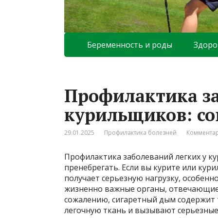
Беременность и роды
Здоро
Профилактика за
курильщиков: со
29.01.2025
Профилактика болезней
Комментар
Профилактика заболеваний легких у ку
пренебрегать. Если вы курите или кури
получает серьезную нагрузку, особенно
жизненно важные органы, отвечающие з
сожалению, сигаретный дым содержит
легочную ткань и вызывают серьезные 