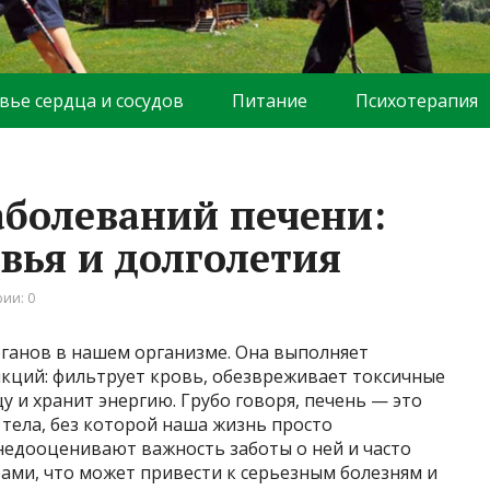
вье сердца и сосудов
Питание
Психотерапия
болеваний печени:
вья и долголетия
ии: 0
рганов в нашем организме. Она выполняет
кций: фильтрует кровь, обезвреживает токсичные
 и хранит энергию. Грубо говоря, печень — это
 тела, без которой наша жизнь просто
едооценивают важность заботы о ней и часто
ми, что может привести к серьезным болезням и