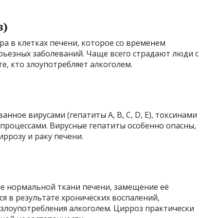
з)
а в клетках печени, которое со временем
рьезных заболеваний. Чаще всего страдают люди с
е, кто злоупотребляет алкоголем.
нное вирусами (гепатиты A, B, C, D, E), токсинами
 процессами. Вирусные гепатиты особенно опасны,
иррозу и раку печени.
е нормальной ткани печени, замещение её
я в результате хронических воспалений,
 злоупотребления алкоголем. Цирроз практически