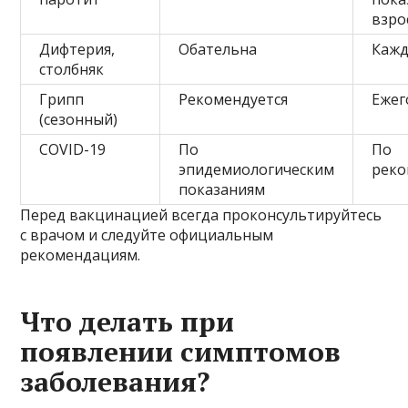
взро
Дифтерия,
Обательна
Кажд
столбняк
Грипп
Рекомендуется
Ежег
(сезонный)
COVID-19
По
По
эпидемиологическим
рек
показаниям
Перед вакцинацией всегда проконсультируйтесь
с врачом и следуйте официальным
рекомендациям.
Что делать при
появлении симптомов
заболевания?