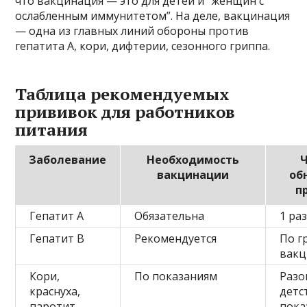
что вакцинация — это для детей и “женщин с
ослабленным иммунитетом”. На деле, вакцинация
— одна из главных линий обороны против
гепатита А, кори, дифтерии, сезонного гриппа.
Таблица рекомендуемых
прививок для работников
питания
Заболевание
Необходимость
Ч
вакцинации
об
п
Гепатит А
Обязательна
1 раз
Гепатит В
Рекомендуется
По г
вак
Кори,
По показаниям
Разо
краснуха,
детс
паротит
пока