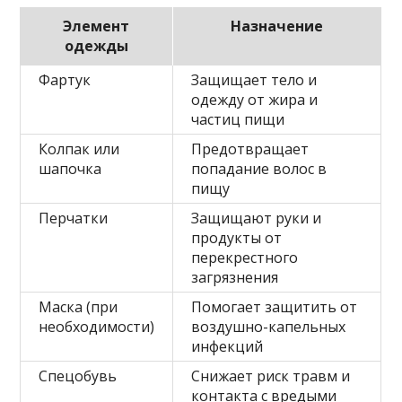
Элемент
Назначение
одежды
Фартук
Защищает тело и
одежду от жира и
частиц пищи
Колпак или
Предотвращает
шапочка
попадание волос в
пищу
Перчатки
Защищают руки и
продукты от
перекрестного
загрязнения
Маска (при
Помогает защитить от
необходимости)
воздушно-капельных
инфекций
Спецобувь
Снижает риск травм и
контакта с вредыми