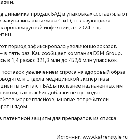
изни.
од динамика продаж БАД в упаковках составляла от
ом закупались витамины C и D, пользующиеся
коронавирусной инфекции, а с 2024 года
итин.
тот период зафиксировала увеличение заказов
— в пять раз. Как сообщает компания DSM Group,
 в 1,4 раза: с 321,8 млн до 452,6 млн упаковок.
 поставок увеличением спроса на здоровый образ
оводителя отдела медицинской экспертизы
ациенты считают БАДы полезнее назначенных им
ночком, так как биодобавки не проходят
сайтов маркетплейсов, многие потребители
араты ядом.
в патентной защиты для препаратов из списка
Источник:
www.katrenstyle.ru