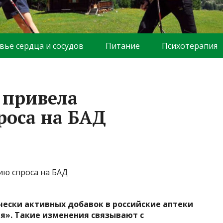
вье сердца и сосудов
Питание
Психотерапия
 привела
роса на БАД
чески активных добавок в российские аптеки
ия». Такие изменения связывают с