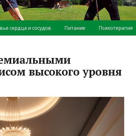
вье сердца и сосудов
Питание
Психотерапия
премиальными
исом высокого уровня