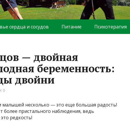
вье сердца и сосудов
Питание
Психотерапия
цов — двойная
лодная беременность:
ды двойни
: 0
и малышей несколько — это еще большая радость!
т более пристального наблюдения, ведь
это редкость!