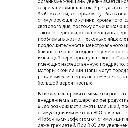
организме женщины увеличивается ко
созревания яйцеклеток. В результате в
3 яйцеклетки, которые могут быть опл
стимулирующего яичник, кроме того, 
светового дня, поэтому отмечено: чаще
также в периоды, когда женщины пере
проблемы в жизни. Несколько яйцекле
продолжительность менструального цик
близнецы чаще рождаются у женщин с 
имеющей перегородку в полости. Одно
имеющих наследственную предрасполож
материнской линии. Папы могут переда
рождения близнецов не отмечается, за
большой вероятностью.
В последнее время отмечается рост ко
внедрением в акушерство репродуктив
было возможности иметь малышей, пр
стимуляции или метода ЭКО появляетс
«Побочным» эффектом от стимуляции яв
даже трех детей. При ЭКО для увелич