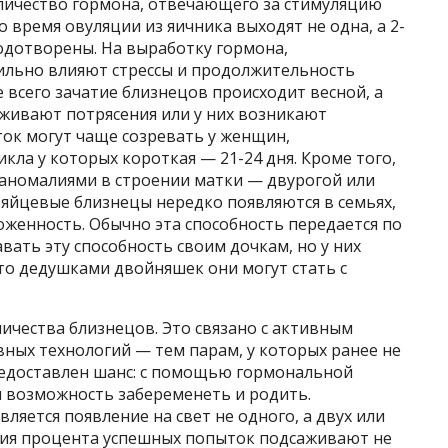
личество гормона, отвечающего за стимуляцию
о время овуляции из яичника выходят не одна, а 2-
одотворены. На выработку гормона,
сильно влияют стрессы и продолжительность
 всего зачатие близнецов происходит весной, а
живают потрясения или у них возникают
ток могут чаще созревать у женщин,
ла у которых короткая — 21-24 дня. Кроме того,
аномалиями в строении матки — двурогой или
яйцевые близнецы нередко появляются в семьях,
енность. Обычно эта способность передается по
вать эту способность своим дочкам, но у них
то дедушками двойняшек они могут стать с
личества близнецов. Это связано с активным
ных технологий — тем парам, у которых ранее не
едоставлен шанс: с помощью гормональной
я возможность забеременеть и родить.
ляется появление на свет не одного, а двух или
ения процента успешных попыток подсаживают не