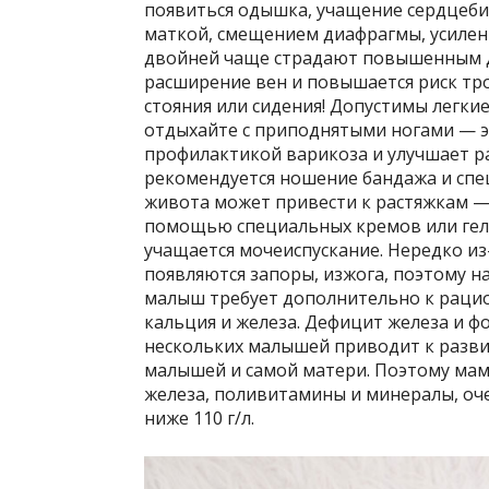
появиться одышка, учащение сердцеби
маткой, смещением диафрагмы, усилен
двойней чаще страдают повышенным д
расширение вен и повышается риск тр
стояния или сидения! Допустимы легки
отдыхайте с приподнятыми ногами — эт
профилактикой варикоза и улучшает р
рекомендуется ношение бандажа и спец
живота может привести к растяжкам — 
помощью специальных кремов или гелей
учащается мочеиспускание. Нередко из
появляются запоры, изжога, поэтому 
малыш требует дополнительно к рацио
кальция и железа. Дефицит железа и 
нескольких малышей приводит к разви
малышей и самой матери. Поэтому ма
железа, поливитамины и минералы, оче
ниже 110 г/л.