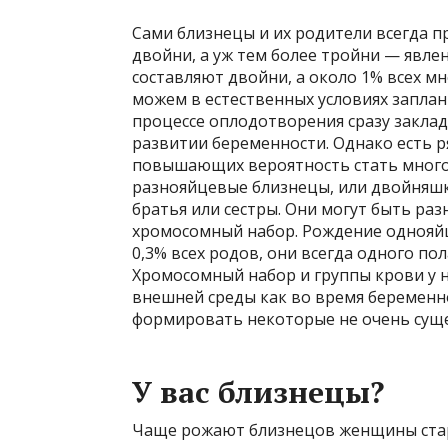
Сами близнецы и их родители всегда
двойни, а уж тем более тройни — явле
составляют двойни, а около 1% всех м
можем в естественных условиях запла
процессе оплодотворения сразу закла
развитии беременности. Однако есть р
повышающих вероятность стать много
разнояйцевые близнецы, или двойняшки
братья или сестры. Они могут быть ра
хромосомный набор. Рождение однояйц
0,3% всех родов, они всегда одного пол
Хромосомный набор и группы крови у 
внешней среды как во время беременно
формировать некоторые не очень суще
У вас близнецы?
Чаще рожают близнецов женщины старш