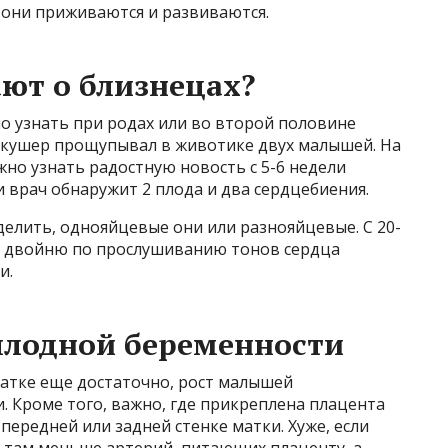
се они приживаются и развиваются.
ают о близнецах?
 узнать при родах или во второй половине
 акушер прощупывал в животике двух малышей. На
жно узнать радостную новость с 5-6 недели
 врач обнаружит 2 плода и два сердцебиения.
елить, однояйцевые они или разнояйцевые. С 20-
з двойню по прослушиванию тонов сердца
и.
плодной беременности
матке еще достаточно, рост малышей
и. Кроме того, важно, где прикреплена плацента
 передней или задней стенке матки. Хуже, если
, там меньше артерий, питающих плаценту, а