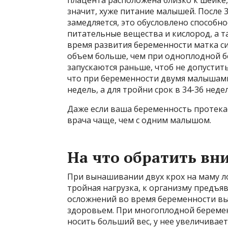
значит, хуже питание малышей. После 
замедляется, это обусловлено способн
питательные вещества и кислород, а 
время развития беременности матка си
объем больше, чем при одноплодной 
запускаются раньше, чтоб не допустить
что при беременности двумя малышами
недель, а для тройни срок в 34-36 недел
Даже если ваша беременность протека
врача чаще, чем с одним малышом.
На что обратить вн
При вынашивании двух крох на маму ло
тройная нагрузка, к организму предъя
осложнений во время беременности вы
здоровьем. При многоплодной беремен
носить больший вес, у нее увеличивае