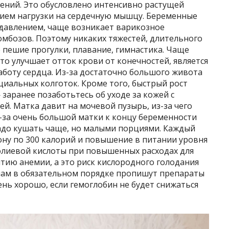
ений. Это обусловлено интенсивно растущей
ием нагрузки на сердечную мышцу. Беременные
авлением, чаще возникает варикозное
омбозов. Поэтому никаких тяжестей, длительного
е пешие прогулки, плавание, гимнастика. Чаще
о улучшает отток крови от конечностей, является
аботу сердца. Из-за достаточно большого живота
иальных колготок. Кроме того, быстрый рост
заранее позаботьтесь об уходе за кожей с
. Матка давит на мочевой пузырь, из-за чего
-за очень большой матки к концу беременности
надо кушать чаще, но малыми порциями. Каждый
ну по 300 калорий и повышение в питании уровня
фолиевой кислоты при повышенных расходах для
тию анемии, а это риск кислородного голодания
мам в обязательном порядке пропишут препараты
нь хорошо, если гемоглобин не будет снижаться