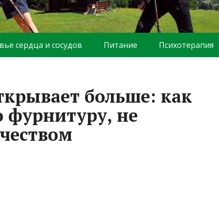
вье сердца и сосудов
Питание
Психотерапия
ткрывает больше: как
 фурнитуру, не
ачеством