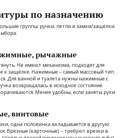
итуры по назначению
ольшие группы: ручки, петли и замки/защёлки.
выбора.
нажимные, рычажные
тянуть. Не имеют механизма, подходят для
е к защёлке. Нажимные – самый массовый тип:
ся. Для ванной и туалета нужны нажимные с
ручка возвращалась в исходное состояние.
ворачиваются. Менее удобны, если заняты руки.
ые, винтовые
езки, одна половинка вкладывается в другую.
. Врезные (карточные) – требуют врезки в
я тяжёлых дверей (межкомнатные массив дуба)