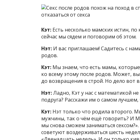
Кэт:
Есть несколько мамских истин, по
сейчас мы сядем и поговорим об этом.
Нэт:
И вас приглашаем! Садитесь с нами
родов.
Кэт:
Мы знаем, что есть мамы, которые
ко всему этому после родов. Может, вы
до возвращения в строй. Но дело вот в
Нэт:
Ладно, Кэт у нас с математикой не
подруга? Расскажи им о самом лучшем, 
Кэт:
Нэт только что родила второго. Мы
мужчины, так о чём ещё говорить? И Ма
мы снова сможем заниматься сексом?».
советуют воздерживаться шесть недель,
«Двенадцать недель». И он только кив