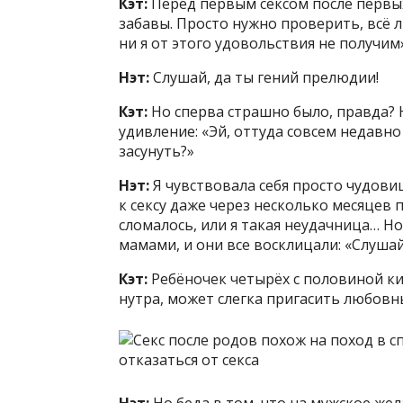
Кэт:
Перед первым сексом после первых
забавы. Просто нужно проверить, всё л
ни я от этого удовольствия не получим»
Нэт:
Слушай, да ты гений прелюдии!
Кэт:
Но сперва страшно было, правда? 
удивление: «Эй, оттуда совсем недавно
засунуть?»
Нэт:
Я чувствовала себя просто чудови
к сексу даже через несколько месяцев 
сломалось, или я такая неудачница… Но
мамами, и они все восклицали: «Слушай, 
Кэт:
Ребёночек четырёх с половиной к
нутра, может слегка пригасить любовн
Нэт:
Но беда в том, что на мужское же