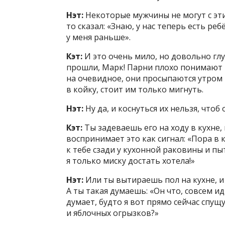
Нэт:
Некоторые мужчины не могут с этим
то сказал: «Знаю, у нас теперь есть ре
у меня раньше».
Кэт:
И это очень мило, но довольно глуп
прошли, Марк! Парни плохо понимают 
на очевидное, они просыпаются утром
в койку, стоит им только мигнуть.
Нэт:
Ну да, и коснуться их нельзя, чтоб
Кэт:
Ты задеваешь его на ходу в кухне,
воспринимает это как сигнал: «Пора в к
к тебе сзади у кухонной раковины и пыт
я только миску достать хотела!»
Нэт:
Или ты вытираешь пол на кухне, и 
А ты такая думаешь: «Он что, совсем и
думает, будто я вот прямо сейчас спущу
и яблочных огрызков?»