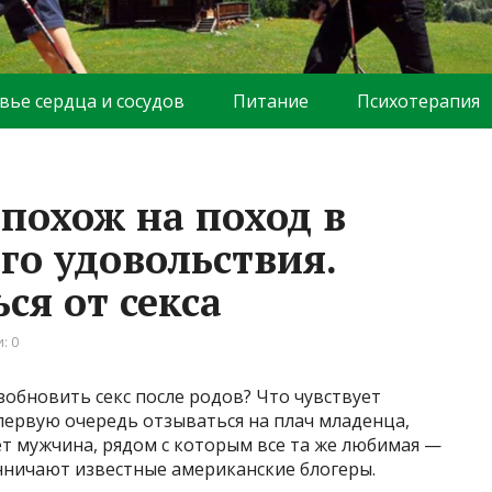
вье сердца и сосудов
Питание
Психотерапия
 похож на поход в
го удовольствия.
ся от секса
: 0
обновить секс после родов? Что чувствует
первую очередь отзываться на плач младенца,
т мужчина, рядом с которым все та же любимая —
енничают известные американские блогеры.