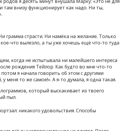
 родов я десять минут внушала Марку: «Это не для
и там внизу функционирует как надо. Ни ты,
.
Ни грамма страсти. Ни намёка на желание. Только
 кое-что вылезло, а ты уже хочешь ещё что-то туда
щем, когда не испытывала ни малейшего интереса
после рождения Тейлор. Как будто во мне что-то
 потом я начала говорить об этом с другими
у меня то же самое!». А я-то думала, я одна такая.
илограммов, который выскакивает из твоего
ый пыл.
лание всё вышеперечисленное не влияет. После