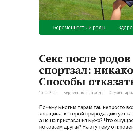
Беременность и роды
Здоро
Секс после родов
спортзал: никако
Способы отказать
15.05.2025
Беременность и роды
Комментарии
Почему многим парам так непросто воз
женщина, которой природа диктует в 
а не на приставания мужа? Что ощущае
но совсем другая? На эту тему откров