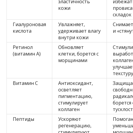
эластичность
избежат
кожи
провиса
складок
Гиалуроновая
Увлажняет,
Снимает
кислота
удерживает влагу
и «стяну
внутри кожи
Ретинол
Обновляет
Стимули
(витамин А)
клетки, борется с
выработ
морщинами
коллаге
улучшае
текстур
Витамин С
Антиоксидант,
Защища
осветляет
свободн
пигментацию,
радикал
стимулирует
борется 
коллаген
тусклос
Пептиды
Ускоряют
Помога
регенерацию,
уменьш
стимулируют
морщин