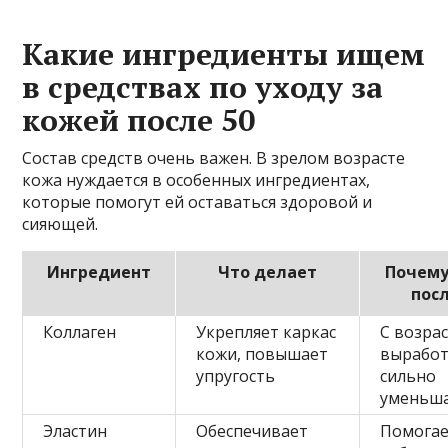
Какие ингредиенты ищем
в средствах по уходу за
кожей после 50
Состав средств очень важен. В зрелом возрасте
кожа нуждается в особенных ингредиентах,
которые помогут ей оставаться здоровой и
сияющей.
Ингредиент
Что делает
Почему
посл
Коллаген
Укрепляет каркас
С возра
кожи, повышает
вырабо
упругость
сильно
уменьша
Эластин
Обеспечивает
Помога