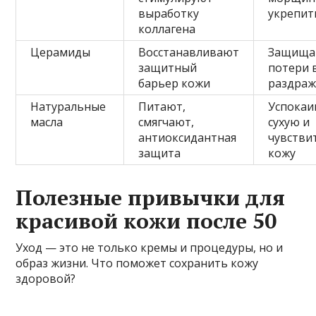
выработку
укрепит
коллагена
Церамиды
Восстанавливают
Защища
защитный
потери 
барьер кожи
раздра
Натуральные
Питают,
Успока
масла
смягчают,
сухую и
антиоксидантная
чувстви
защита
кожу
Полезные привычки для
красивой кожи после 50
Уход — это не только кремы и процедуры, но и
образ жизни. Что поможет сохранить кожу
здоровой?