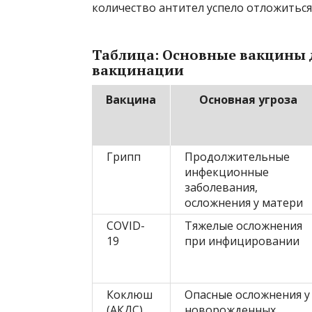
количество антител успело отложиться
Таблица: Основные вакцины 
вакцинации
Вакцина
Основная угроза
Грипп
Продолжительные
инфекционные
заболевания,
осложнения у матери
COVID-
Тяжелые осложнения
19
при инфицировании
Коклюш
Опасные осложнения у
(АКДС)
новорожденных