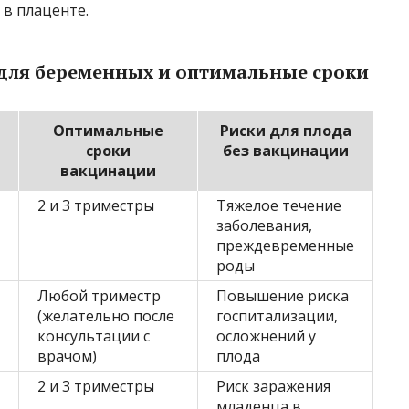
 в плаценте.
для беременных и оптимальные сроки
Оптимальные
Риски для плода
сроки
без вакцинации
вакцинации
2 и 3 триместры
Тяжелое течение
заболевания,
преждевременные
роды
Любой триместр
Повышение риска
(желательно после
госпитализации,
консультации с
осложнений у
врачом)
плода
2 и 3 триместры
Риск заражения
младенца в