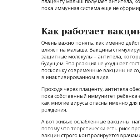
плаценту малыш получает антитела, к
пока иммунная система еще не сформи
Как работает вакци
Очень важно понять, как именно дейст
влияет на малыша. Вакцины стимулир
защитные молекулы – антитела, которы
будущем. Эта реакция не ухудшает сос
поскольку современные вакцины не со
в инактивированном виде.
Проходя через плаценту, антитела об
пока собственный иммунитет ребенка е
как многие вирусы опасны именно для
рождения.
А вот живые ослабленные вакцины, на
потому что теоретически есть риск пр
вакцин строго контролируется врачам