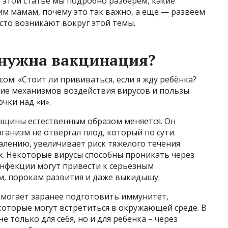
 этой статье мы подробно разберём, какие
м мамам, почему это так важно, а еще — развеем
сто возникают вокруг этой темы.
нужна вакцинация?
м: «Стоит ли прививаться, если я жду ребёнка?
ие механизмов воздействия вирусов и пользы
чки над «и».
нщины естественным образом меняется. Он
ганизм не отвергал плод, который по сути
жалению, увеличивает риск тяжелого течения
х. Некоторые вирусы способны проникать через
инфекции могут привести к серьезным
, порокам развития и даже выкидышу.
могает заранее подготовить иммунитет,
которые могут встретиться в окружающей среде. В
 только для себя, но и для ребенка – через