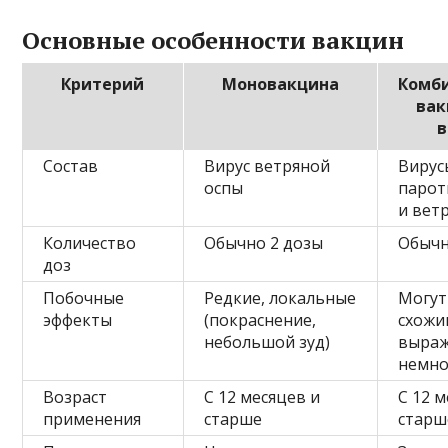
Основные особенности вакцин
Критерий
Моновакцина
Комб
вак
в
Состав
Вирус ветряной
Вирус
оспы
парот
и вет
Количество
Обычно 2 дозы
Обычн
доз
Побочные
Редкие, локальные
Могут
эффекты
(покраснение,
схожи
небольшой зуд)
выра
немно
Возраст
С 12 месяцев и
С 12 
применения
старше
старш