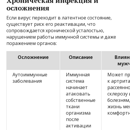
Хроническая инфекция и
осложнения
Если вирус переходит в латентное состояние,
существует риск его реактивации, что
сопровождается хронической усталостью,
нарушением работы иммунной системы и даже
поражением органов:
Осложнение
Описание
Влиян
муж
Аутоиммунные
Иммунная
Может пр
заболевания
система
к артрит
начинает
рассеянн
атаковать
склерозу 
собственные
болезням,
ткани
жизнь ме
организма
комфортн
после
активации