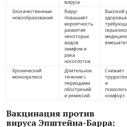
вируса.
Злокачественные
Вирус
Высокий 
новообразования
повышает
здоровья
вероятность
требующ
развития
серьезно
некоторых
медицинс
видов
вмешател
лимфом и
рака
носоглотки.
Хронический
Длительное
Снижает
мононуклеоз
течение с
трудоспо
периодами
и
обострений
психолог
и ремиссий.
комфорт.
Вакцинация против
вируса Эпштейна-Барра: