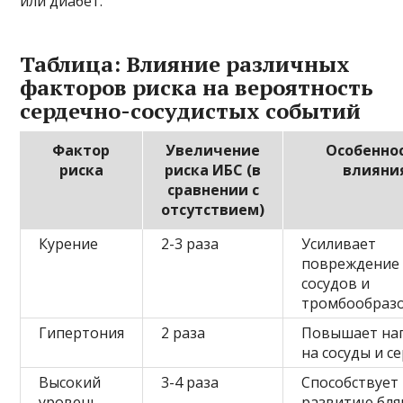
или диабет.
Таблица: Влияние различных
факторов риска на вероятность
сердечно-сосудистых событий
Фактор
Увеличение
Особенно
риска
риска ИБС (в
влияни
сравнении с
отсутствием)
Курение
2-3 раза
Усиливает
повреждение
сосудов и
тромбообраз
Гипертония
2 раза
Повышает наг
на сосуды и с
Высокий
3-4 раза
Способствует
уровень
развитию бл