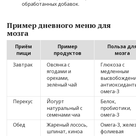
обработанных добавок.
Пример дневного меню для
мозга
Приём
Пример
Польза дл
пищи
продуктов
мозга
Завтрак
Овсянка с
Глюкоза с
ягодами и
медленным
орехами,
высвобождени
зелёный чай
антиоксидант
омега-3
Перекус
Йогурт
Белок,
натуральный с
пробиотики,
семенами чиа
омега-3
Обед
Жареный лосось,
Омега-3, желез
шпинат, киноа
фолиевая