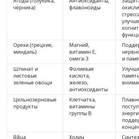
Ягоды (голубика,
Антиоксиданты,
Защит
черника)
флавоноиды
окисл
стресса
улучш
когни
функц
Орехи (грецкие,
Магний,
Подде
миндаль)
витамин Е,
нервн
омега-3
и памя
Шпинат и
Фолиевая
Улучш
листовые
кислота,
памяти
зеленые овощи
железо,
внима
антиоксиданты
Цельнозерновые
Клетчатка,
Плавн
продукты
витамины
посту
группы B
энерги
подде
конце
Яйца
Холин
Синте