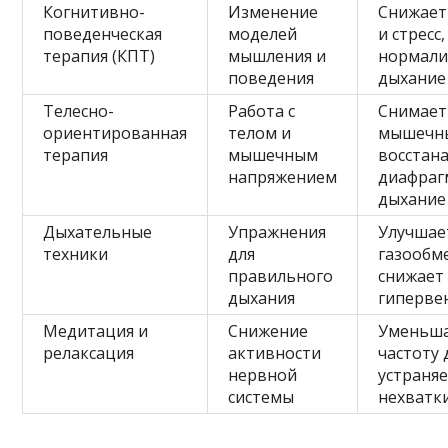
Когнитивно-
Изменение
Снижает
поведенческая
моделей
и стресс,
терапия (КПТ)
мышления и
нормали
поведения
дыхание
Телесно-
Работа с
Снимает
ориентированная
телом и
мышечны
терапия
мышечным
восстан
напряжением
диафраг
дыхание
Дыхательные
Упражнения
Улучшае
техники
для
газообм
правильного
снижает
дыхания
гиперве
Медитация и
Снижение
Уменьш
релаксация
активности
частоту 
нервной
устраняе
системы
нехватк