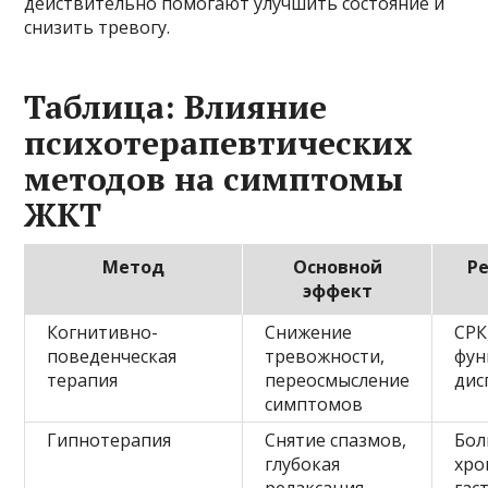
действительно помогают улучшить состояние и
снизить тревогу.
Таблица: Влияние
психотерапевтических
методов на симптомы
ЖКТ
Метод
Основной
Р
эффект
Когнитивно-
Снижение
СРК
поведенческая
тревожности,
фун
терапия
переосмысление
дис
симптомов
Гипнотерапия
Снятие спазмов,
Бол
глубокая
хро
релаксация
гас