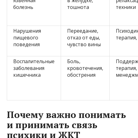
язвенная
в желудке,
релакса
болезнь
тошнота
техники
Нарушения
Переедание,
Психоди
пищевого
отказ от еды,
терапия,
поведения
чувство вины
Воспалительные
Боль,
Поддер
заболевания
кровотечения,
терапия,
кишечника
обострения
менеджм
Почему важно понимать
и принимать связь
психики и ЖКТ