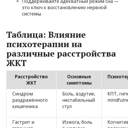
Поддерживайте адекватный режим сна —
это ключ к восстановлению нервной
системы.
Таблица: Влияние
психотерапии на
различные расстройства
ЖКТ
Расстройство
Основные
Психоте
ЖКТ
симптомы
Синдром
Боль, вздутие,
КПТ, гип
раздражённого
нестабильный
mindfuln
кишечника
стул
Гастрит и
Изжога, боль
Когнитив