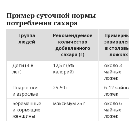
Пример суточной нормы
потребления сахара
Группа
Рекомендуемое
Примерн
людей
количество
эквивале
добавленного
в столов
сахара (г)
ложках
Дети (4-8
12,5 г (5%
около 3
лет)
калорий)
чайных
ложек
Подростки
25-50 г
6-12 чайн
и взрослые
ложек
Беременные
максимум 25 г
около 6
и кормящие
чайных
женщины
ложек