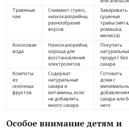
или апельси
Травяные
Снимают стресс,
Заваривать
чаи
низкокалорийны,
сушеные
разнообразие
травы (мята
вкусов
ромашка,
мелисса)
Кокосовая
Низкокалорийна,
Покупать
вода
хороша для
натуральны
восстановления
продукт без
электролитов
сахара
Компоты
Содержат
Готовить
из
натуральные
дома с
сезонных
сахара и
минимальн
фруктов
витамины, если
добавление
не добавлять
сахара или б
много сахара
него
Особое внимание детям и