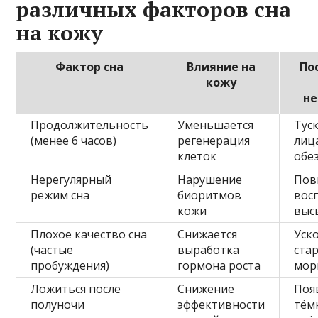
различных факторов сна
на кожу
Фактор сна
Влияние на
По
кожу
не
Продолжительность
Уменьшается
Тус
(менее 6 часов)
регенерация
лиц
клеток
обе
Нерегулярный
Нарушение
Пов
режим сна
биоритмов
вос
кожи
выс
Плохое качество сна
Снижается
Уск
(частые
выработка
ста
пробуждения)
гормона роста
мо
Ложиться после
Снижение
Поя
полуночи
эффективности
тём