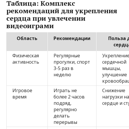
Таблица: Комплекс
рекомендаций для укрепления
сердца при увлечении
видеоиграми
Область
Рекомендации
Польза 
сердц
Физическая
Регулярные
Укреплени
активность
прогулки, спорт
сердечной
3-5 раз в
мышцы,
неделю
улучшение
кровообра
Игровое
Играть не
Снижение
время
более 2 часов
нагрузки н
подряд,
сердце и ст
регулярно
делать
перерывы