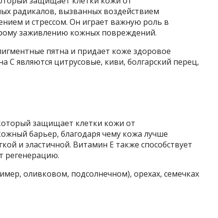
оторый защищает клетки кожи от
ных радикалов, вызванных воздействием
ением и стрессом. Он играет важную роль в
строму заживлению кожных повреждений.
пигментные пятна и придает коже здоровое
а С являются цитрусовые, киви, болгарский перец,
который защищает клетки кожи от
 кожный барьер, благодаря чему кожа лучше
гкой и эластичной. Витамин Е также способствует
т регенерацию.
имер, оливковом, подсолнечном), орехах, семечках