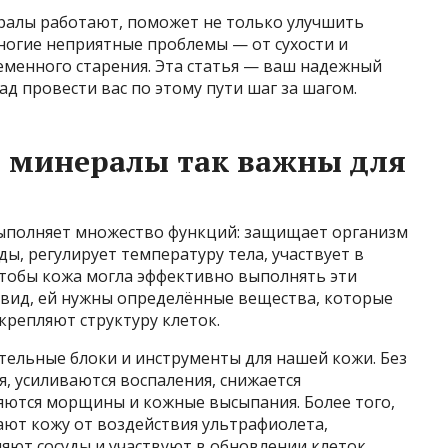
ралы работают, поможет не только улучшить
ногие неприятные проблемы — от сухости и
менного старения. Эта статья — ваш надежный
рад провести вас по этому пути шаг за шагом.
 минералы так важны для
выполняет множество функций: защищает организм
, регулирует температуру тела, участвует в
Чтобы кожа могла эффективно выполнять эти
 вид, ей нужны определённые вещества, которые
репляют структуру клеток.
тельные блоки и инструменты для нашей кожи. Без
, усиливаются воспаления, снижается
яются морщины и кожные высыпания. Более того,
т кожу от воздействия ультрафиолета,
яют сосуды и участвуют в обновлении клеток.