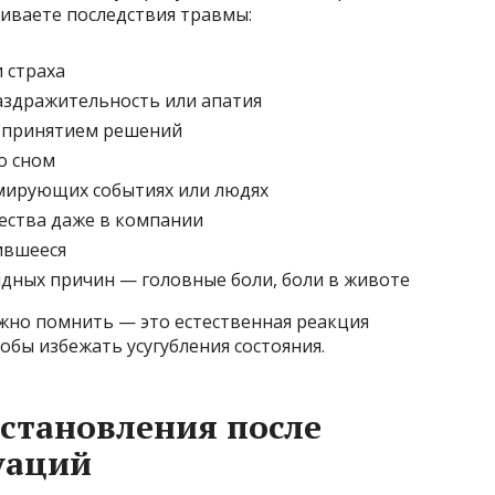
иваете последствия травмы:
 страха
аздражительность или апатия
и принятием решений
о сном
мирующих событиях или людях
ества даже в компании
ившееся
дных причин — головные боли, боли в животе
важно помнить — это естественная реакция
тобы избежать усугубления состояния.
становления после
уаций