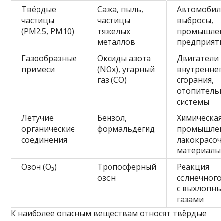
Твёрдые
Сажа, пыль,
Автомоби
частицы
частицы
выбросы,
(РМ2.5, РМ10)
тяжелых
промышле
металлов
предприят
Газообразные
Оксиды азота
Двигатели
примеси
(NOx), угарный
внутренне
газ (CO)
сгорания,
отопитель
системы
Летучие
Бензол,
Химическа
органические
формальдегид
промышлен
соединения
лакокрасо
материалы
Озон (O₃)
Тропосферный
Реакция
озон
солнечного
с выхлопн
газами
К наиболее опасным веществам относят твёрдые