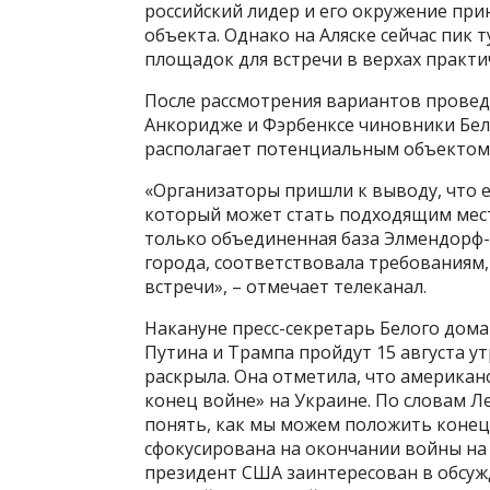
российский лидер и его окружение пр
объекта. Однако на Аляске сейчас пик т
площадок для встречи в верхах практич
После рассмотрения вариантов провед
Анкоридже и Фэрбенксе чиновники Бел
располагает потенциальным объектом,
«Организаторы пришли к выводу, что 
который может стать подходящим мест
только объединенная база Элмендорф-
города, соответствовала требованиям
встречи», – отмечает телеканал.
Накануне пресс-секретарь Белого дом
Путина и Трампа пройдут 15 августа у
раскрыла. Она отметила, что америка
конец войне» на Украине. По словам Ле
понять, как мы можем положить конец»
сфокусирована на окончании войны на 
президент США заинтересован в обсу