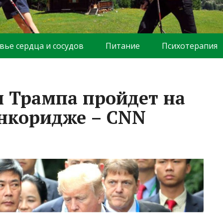
вье сердца и сосудов
Питание
Психотерапия
и Трампа пройдет на
Анкоридже – CNN