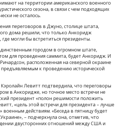
инимают на территории американского военного
уристического сезона, в связи с чем подходящих
ески не осталось.
ения переговоров в Джуно, столице штата,
ого дома решили, что только Анкоридж
 где могли бы встретиться президенты.
единственным городом в огромном штате,
ом для проведения саммита, будет Анкоридж. И
Ричардсон, расположенная на северной окраине
, предъявляемым к проведению исторической
а Кэролайн Левитт подтвердила, что переговоры
тром в Анкоридже, но точное место встречи не
нский президент «полон решимости положить
витт, «цель этой встречи для президента – лучше
 военным действиям. «Беседа в пятницу будет
Украине», – подчеркнула она, отметив, что
ждении двусторонних отношений между США и